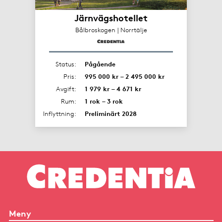
Järnvägshotellet
Bålbroskogen | Norrtälje
Status:
Pågående
Pris:
995 000 kr – 2 495 000 kr
Avgift:
1 979 kr – 4 671 kr
Rum:
1 rok – 3 rok
Inflyttning:
Preliminärt 2028
Meny