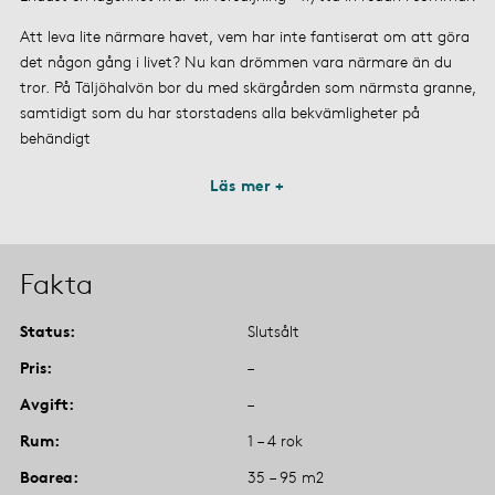
Att leva lite närmare havet, vem har inte fantiserat om att göra
det någon gång i livet? Nu kan drömmen vara närmare än du
tror. På Täljöhalvön bor du med skärgården som närmsta granne,
samtidigt som du har storstadens alla bekvämligheter på
behändigt
Läs mer +
Fakta
Status
Slutsålt
Pris
–
Avgift
–
Rum
1 – 4 rok
Boarea
35 – 95 m2