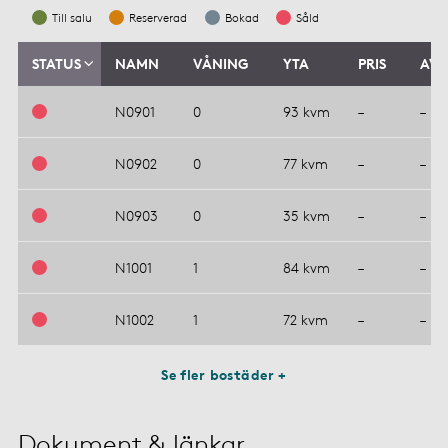
Till salu
Reserverad
Bokad
Såld
STATUS
NAMN
VÅNING
YTA
PRIS
AVG
N0901
0
93 kvm
–
–
N0902
0
77 kvm
–
–
N0903
0
35 kvm
–
–
N1001
1
84 kvm
–
–
N1002
1
72 kvm
–
–
Se fler bostäder +
Dokument & länkar