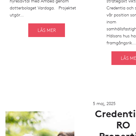
hyresavtal med Ambea genom
strategiskt vikt
dotterbolaget Vardaga. Projektet
Credentia och 
utgör...
vår position s
inom
samhällsfastigh
LÄS MER
Hälsans hus ha
framgångsrik...
LÄS M
5 maj, 2025
Credenti
RO