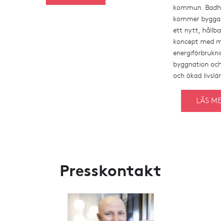
kommun. Badh
kommer byggas
ett nytt, hållba
koncept med m
energiförbrukni
byggnation och 
och ökad livslän
LÄS M
Presskontakt