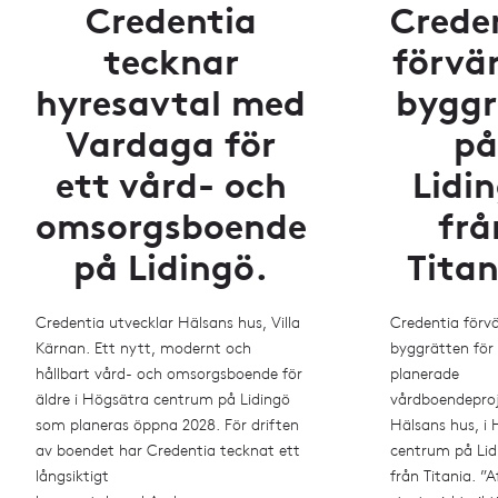
Credentia
Crede
tecknar
förvä
hyresavtal med
byggr
Vardaga för
på
ett vård- och
Lidi
omsorgsboende
frå
på Lidingö.
Titan
Credentia utvecklar Hälsans hus, Villa
Credentia förv
Kärnan. Ett nytt, modernt och
byggrätten för
hållbart vård- och omsorgsboende för
planerade
äldre i Högsätra centrum på Lidingö
vårdboendepro
som planeras öppna 2028. För driften
Hälsans hus, i
av boendet har Credentia tecknat ett
centrum på Lid
långsiktigt
från Titania. ”A