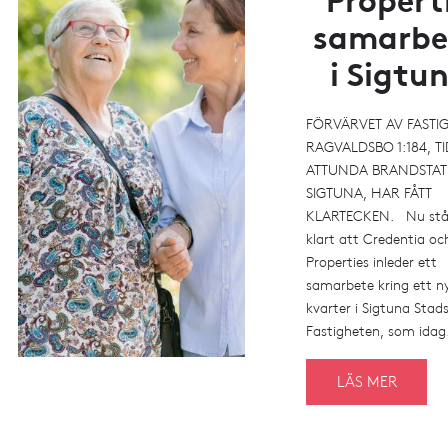
Propert
samarbe
i Sigtu
FÖRVÄRVET AV FASTI
RAGVALDSBO 1:184, T
ATTUNDA BRANDSTATI
SIGTUNA, HAR FÅTT
KLARTECKEN. Nu stå
klart att Credentia o
Properties inleder ett
samarbete kring ett n
kvarter i Sigtuna Stad
Fastigheten, som idag.
LÄS MER