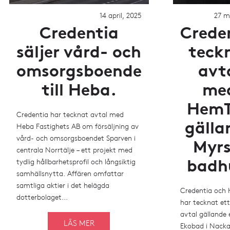
14 april, 2025
27 m
Credentia
Crede
säljer vård- och
teck
omsorgsboende
avt
till Heba.
me
Hem
Credentia har tecknat avtal med
gälla
Heba Fastighets AB om försäljning av
vård- och omsorgsboendet Sparven i
Myrs
centrala Norrtälje – ett projekt med
badh
tydlig hållbarhetsprofil och långsiktig
samhällsnytta. Affären omfattar
samtliga aktier i det helägda
Credentia och
dotterbolaget...
har tecknat ett
avtal gällande 
LÄS MER
Ekobad i Nack