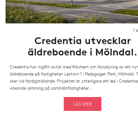
1 a
Credentia utvecklar
äldreboende i Mölndal.
Credentia har ingått avtal med Rikshem om försäljning av ett ny
äldreboende på fastigheten Lektorn 1 i Pedagogen Park, Mölndal. Ti
sker vid färdigställande. Projektet är ytterligare ett led i Credentia
växande satsning på samhällsfastigheter...
LÄS MER