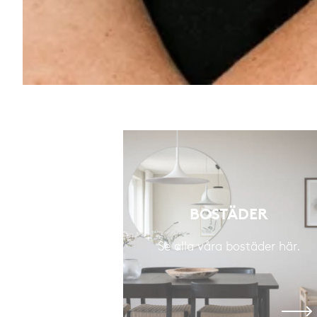
BOSTÄDER
Se alla våra bostäder här.