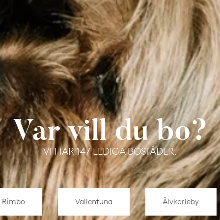
Var vill du bo?
VI HAR 147 LEDIGA BOSTÄDER.
Rimbo
Vallentuna
Älvkarleby