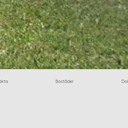
akta
Bostäder
Do