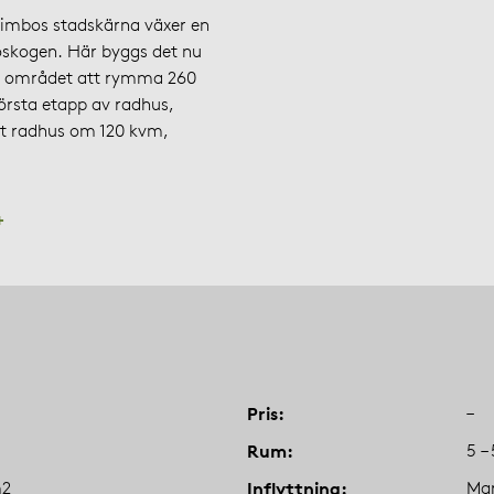
imbos stadskärna växer en
oskogen. Här byggs det nu
mer området att rymma 260
örsta etapp av radhus,
st radhus om 120 kvm,
+
Pris
–
Rum
5 –
m2
Inflyttning
Mar