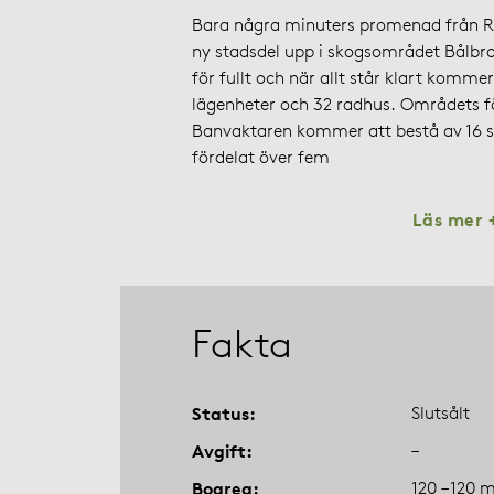
Bara några minuters promenad från R
ny stadsdel upp i skogsområdet Bålbr
för fullt och när allt står klart kom
lägenheter och 32 radhus. Områdets f
Banvaktaren kommer att bestå av 16 
fördelat över fem
Läs mer 
Fakta
Status
Slutsålt
Avgift
–
Boarea
120 – 120 