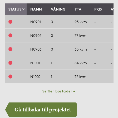
STATUS
NAMN
VÅNING
YTA
PRIS
AVG
N0901
0
93 kvm
–
–
N0902
0
77 kvm
–
–
N0903
0
35 kvm
–
–
N1001
1
84 kvm
–
–
N1002
1
72 kvm
–
–
Se fler bostäder +
Gå tillbaka till projektet