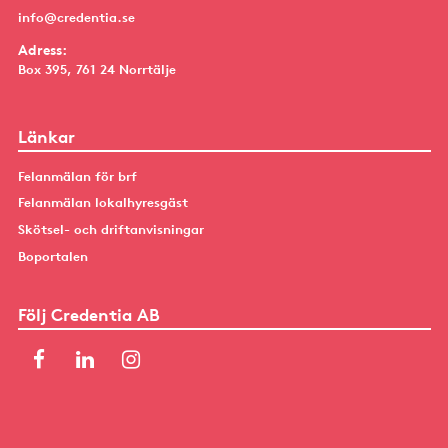
info@credentia.se
Adress:
Box 395, 761 24 Norrtälje
Länkar
Felanmälan för brf
Felanmälan lokalhyresgäst
Skötsel- och driftanvisningar
Boportalen
Följ Credentia AB