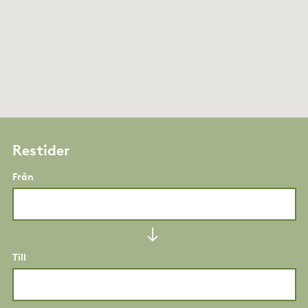
Restider
Från
Till