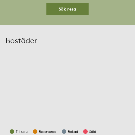
Sök resa
Bostäder
Till salu
Reserverad
Bokad
Såld