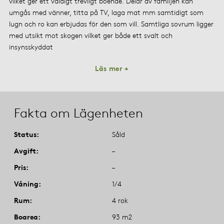
vilket ger ett väldigt trevligt boende. Delar av familjen kan
umgås med vänner, titta på TV, laga mat mm samtidigt som
lugn och ro kan erbjudas för den som vill. Samtliga sovrum ligger
med utsikt mot skogen vilket ger både ett svalt och
insynsskyddat
Läs mer +
Fakta om Lägenheten
Status
Såld
Avgift
–
Pris
–
Våning
1/4
Rum
4 rok
Boarea
93 m2