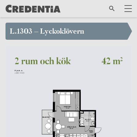
L.1303 – Lyckoklövern