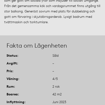
som ger gott om sociala ytor som inbjuder till socialt umgänge.
Från det gemensamma kök och vardagsrummet finns utgång till
stor balkong. Generöst sovrum med plats för dubbelsäng och
gott om förvaring i skjutdörrsgarderob. Lyxigt badrum med
tvättmaskin och torktumlare.
Fakta om Lägenheten
Status
Såld
Avgift
–
Pris
–
Våning
4/5
Rum
2 rok
Boarea
42 m2
Inflyttning
Juni 2023