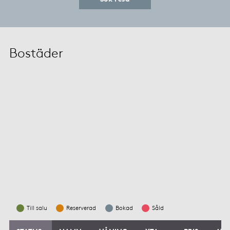
Bostäder
Till salu
Reserverad
Bokad
Såld