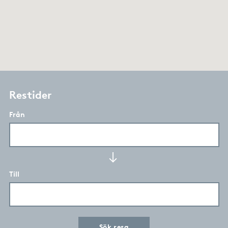
Restider
Från
Till
Sök resa