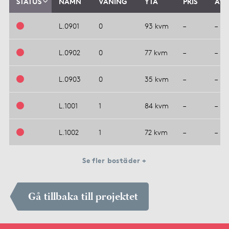
STATUS
NAMN
VÅNING
YTA
PRIS
AVG
L.0901
0
93 kvm
–
–
L.0902
0
77 kvm
–
–
L.0903
0
35 kvm
–
–
L.1001
1
84 kvm
–
–
L.1002
1
72 kvm
–
–
Se fler bostäder +
Gå tillbaka till projektet