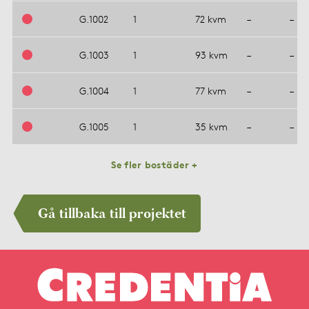
G.1002
1
72 kvm
–
–
G.1003
1
93 kvm
–
–
G.1004
1
77 kvm
–
–
G.1005
1
35 kvm
–
–
Se fler bostäder +
Gå tillbaka till projektet