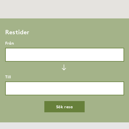
Restider
Från
Till
Sök resa