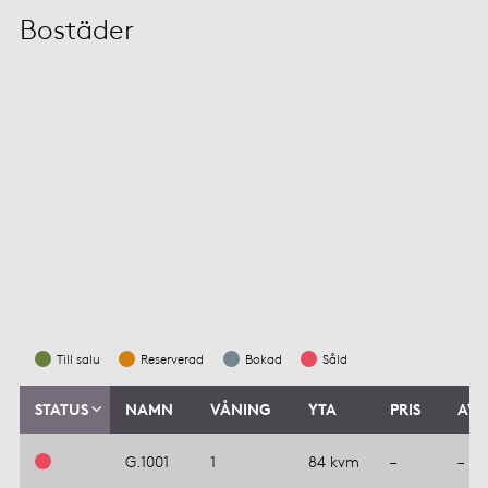
Bostäder
Till salu
Reserverad
Bokad
Såld
STATUS
NAMN
VÅNING
YTA
PRIS
AVG
G.1001
1
84 kvm
–
–