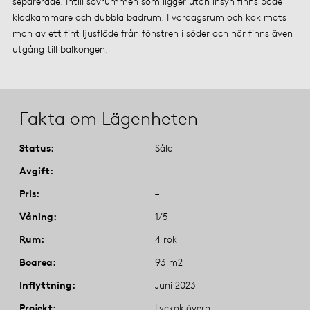
separerade. Intill sovrummen som ligger utan insyn finns både
klädkammare och dubbla badrum. I vardagsrum och kök möts
man av ett fint ljusflöde från fönstren i söder och här finns även
utgång till balkongen.
Fakta om Lägenheten
Status
Såld
Avgift
–
Pris
–
Våning
1/5
Rum
4 rok
Boarea
93 m2
Inflyttning
Juni 2023
Projekt
Lyckoklövern