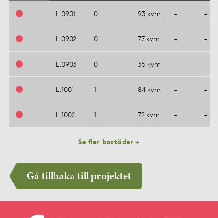
L.0901
0
93 kvm
–
–
L.0902
0
77 kvm
–
–
L.0903
0
35 kvm
–
–
L.1001
1
84 kvm
–
–
L.1002
1
72 kvm
–
–
Se fler bostäder +
Gå tillbaka till projektet