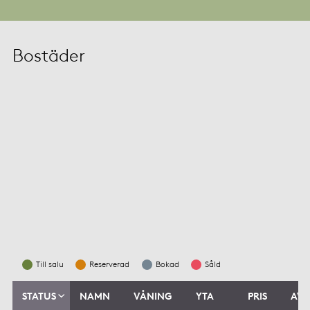
Bostäder
Till salu
Reserverad
Bokad
Såld
STATUS
NAMN
VÅNING
YTA
PRIS
AVG