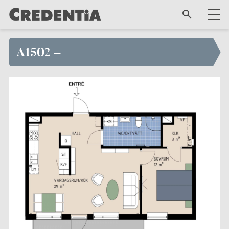
A1502 –