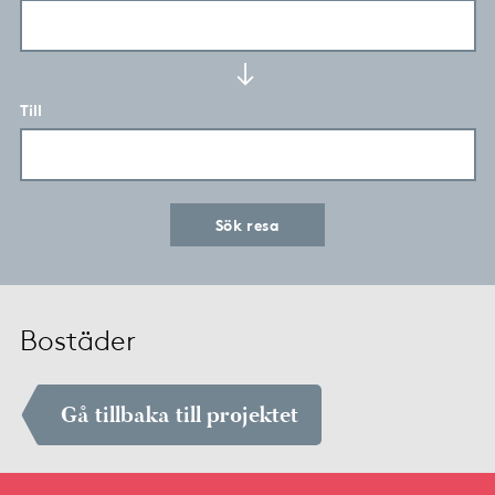
Till
Sök resa
Bostäder
Gå tillbaka till projektet