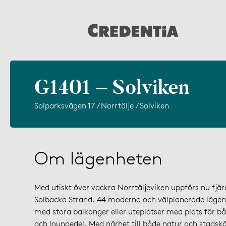
G1401 – Solviken
Solparksvägen 17 / Norrtälje / Solviken
Om lägenheten
Med utiskt över vackra Norrtäljeviken uppförs nu fjär
Solbacka Strand. 44 moderna och välplanerade lägen
med stora balkonger eller uteplatser med plats för 
och loungedel. Med närhet till både natur och stadskä