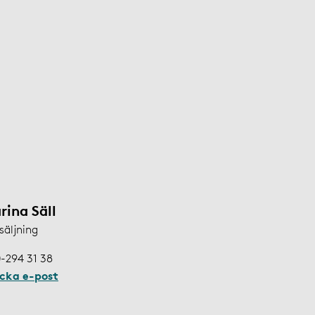
rina Säll
säljning
-294 31 38
icka e-post