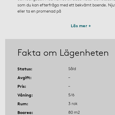
som du kan efterfråga med ett bekvämt boende. Nju
eller ta en promenad på
Läs mer +
Fakta om Lägenheten
Status
Såld
Avgift
–
Pris
–
Våning
5/6
Rum
3 rok
Boarea
80 m2