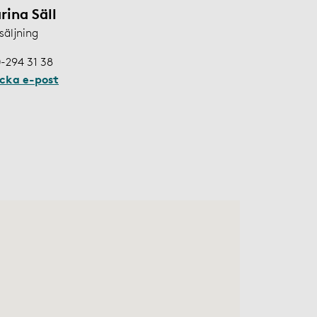
rina Säll
säljning
-294 31 38
icka e-post