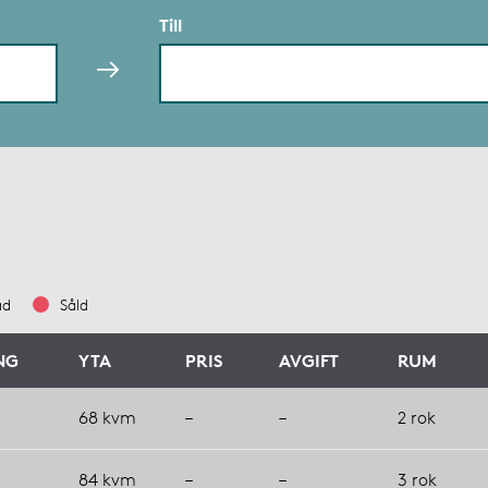
Till
ad
Såld
NG
YTA
PRIS
AVGIFT
RUM
68 kvm
–
–
2 rok
84 kvm
–
–
3 rok