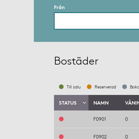
Från
Bostäder
Till salu
Reserverad
Bok
STATUS
NAMN
VÅNI
F0901
0
F0902
0