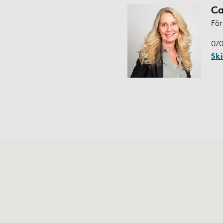
Ca
För
070
Sk