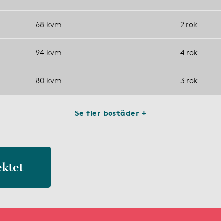
68 kvm
–
–
2 rok
94 kvm
–
–
4 rok
80 kvm
–
–
3 rok
Se fler bostäder +
ektet