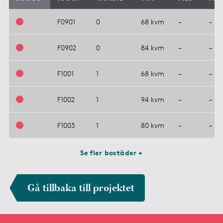
F0901
0
68 kvm
–
–
F0902
0
84 kvm
–
–
F1001
1
68 kvm
–
–
F1002
1
94 kvm
–
–
F1003
1
80 kvm
–
–
Se fler bostäder +
Gå tillbaka till projektet