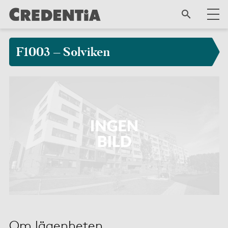
F1003 – Solviken
Om lägenheten