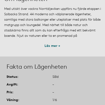
Med utiskt över vackra Norrtäljeviken uppförs nu fjärde etappen i
Solbacka Strand. 44 moderna och välplanerade lägenheter,
samtliga med stora balkonger eller uteplatser med plats för både
matgrupp och loungedel. Med närhet till både natur och
stadskärna finns allt som du kan efterfråga med ett bekvämt
boende. Njut av naturen eller ta en promenad på
Läs mer +
Fakta om Lägenheten
Status
Såld
Avgift
–
Pris
–
Våning
1/6