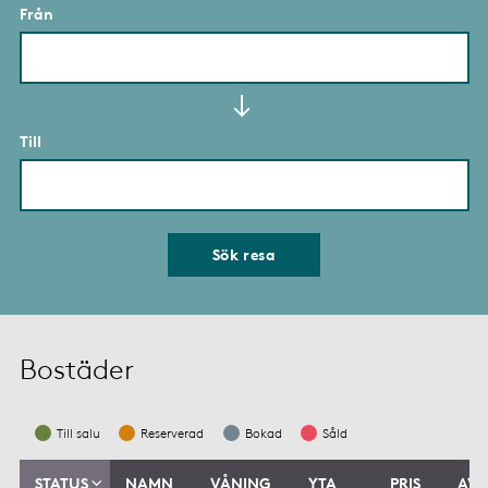
Från
Till
Sök resa
Bostäder
Till salu
Reserverad
Bokad
Såld
STATUS
NAMN
VÅNING
YTA
PRIS
AVG