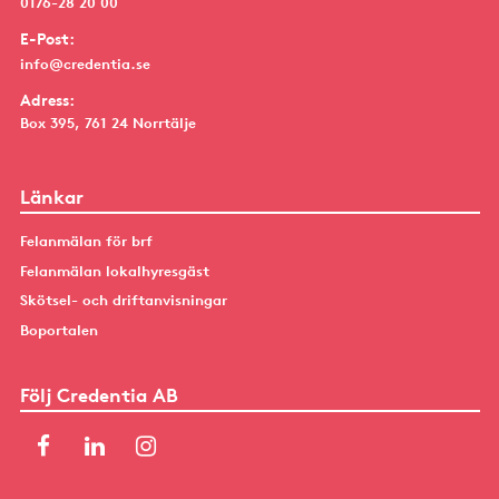
0176-28 20 00
E-Post:
info@credentia.se
Adress:
Box 395, 761 24 Norrtälje
Länkar
Felanmälan för brf
Felanmälan lokalhyresgäst
Skötsel- och driftanvisningar
Boportalen
Följ Credentia AB