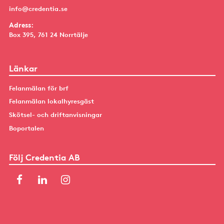
info@credentia.se
Adress:
Box 395, 761 24 Norrtälje
Länkar
Felanmälan för brf
Felanmälan lokalhyresgäst
Skötsel- och driftanvisningar
Boportalen
Följ Credentia AB