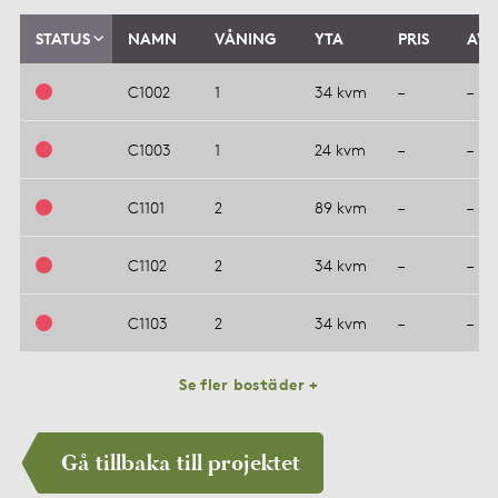
STATUS
NAMN
VÅNING
YTA
PRIS
AVG
C1002
1
34 kvm
–
–
C1003
1
24 kvm
–
–
C1101
2
89 kvm
–
–
C1102
2
34 kvm
–
–
C1103
2
34 kvm
–
–
Se fler bostäder +
Gå tillbaka till projektet