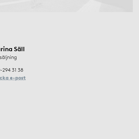
rina Säll
säljning
-294 31 38
icka e-post