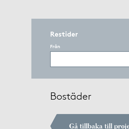
Restider
Från
Bostäder
Gå tillbaka till proj