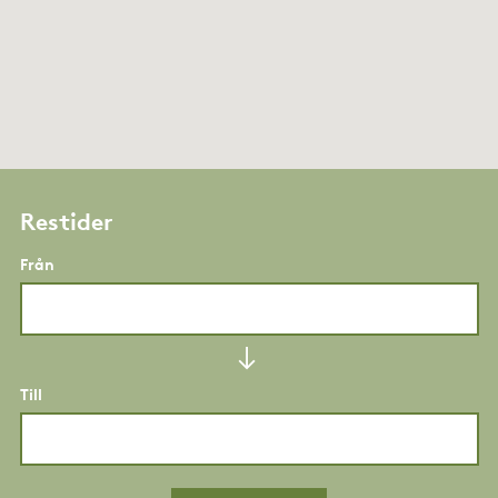
Restider
Från
Till