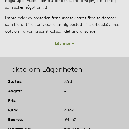
högst upp i huset – perfekt för den stora familjen, eller för dig
som söker något unikt!
I stora delar av bostaden finns snedtak samt flera takfönster
som bidrar till en unik och charmig bostad. Fint arbetskök med
gott om förvaring samt köksö. I det angränsande
Läs mer +
Fakta om Lägenheten
Status
Såld
Avgift
–
Pris
–
Rum
4 rok
Boarea
94 m2
Inflyttning
feb-april, 2023