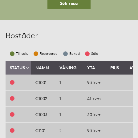
Sök resa
Bostäder
Till salu
Reserverad
Bokad
Såld
STATUS
NAMN
VÅNING
YTA
PRIS
AVG
C1001
1
93 kvm
–
–
C1002
1
41 kvm
–
–
C1003
1
30 kvm
–
–
C1101
2
93 kvm
–
–