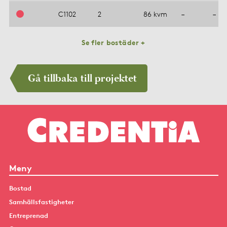
C1102
2
86 kvm
–
–
Se fler bostäder +
Gå tillbaka till projektet
Meny
Bostad
Samhällsfastigheter
Entreprenad