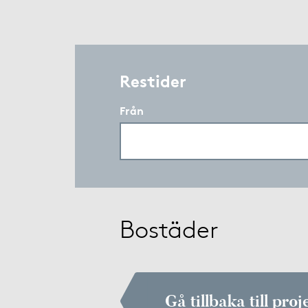
Restider
Från
Bostäder
Gå tillbaka till proj