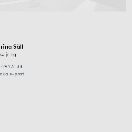
rina Säll
säljning
-294 31 38
icka e-post