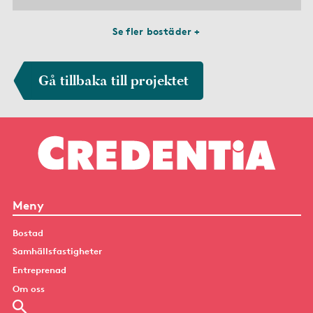
Se fler bostäder +
Gå tillbaka till projektet
Meny
Bostad
Samhällsfastigheter
Entreprenad
Om oss