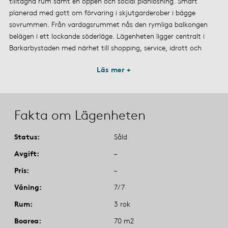
tilltagna rum samt en öppen och social planlösning. Smart
planerad med gott om förvaring i skjutgarderober i bägge
sovrummen. Från vardagsrummet nås den rymliga balkongen
belägen i ett lockande söderläge. Lägenheten ligger centralt i
Barkarbystaden med närhet till shopping, service, idrott och
Läs mer +
Fakta om Lägenheten
Status
Såld
Avgift
–
Pris
–
Våning
7/7
Rum
3 rok
Boarea
70 m2