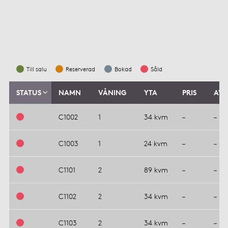
Till salu
Reserverad
Bokad
Såld
STATUS
NAMN
VÅNING
YTA
PRIS
AVG
C1002
1
34 kvm
–
–
C1003
1
24 kvm
–
–
C1101
2
89 kvm
–
–
C1102
2
34 kvm
–
–
C1103
2
34 kvm
–
–