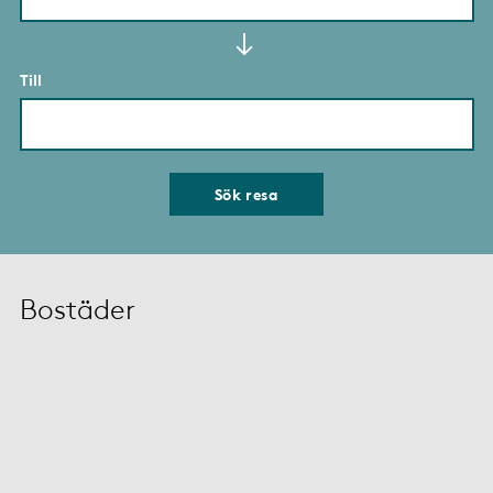
Till
Sök resa
Bostäder