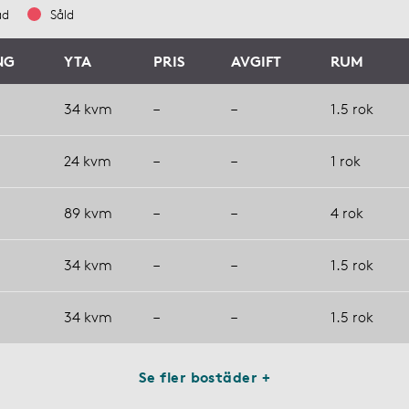
ad
Såld
NG
YTA
PRIS
AVGIFT
RUM
34 kvm
–
–
1.5 rok
24 kvm
–
–
1 rok
89 kvm
–
–
4 rok
34 kvm
–
–
1.5 rok
34 kvm
–
–
1.5 rok
Se fler bostäder +