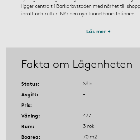
ligger centralt i Barkarbystaden med närhet till shopp
idrott och kultur. När den nya tunnelbanestationen
Läs mer +
Fakta om Lägenheten
Status
Såld
Avgift
–
Pris
–
Våning
4/7
Rum
3 rok
Boarea
70 m2