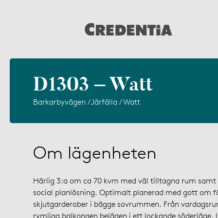
D1303 – Watt
Barkarbyvägen / Järfälla / Watt
Om lägenheten
Härlig 3:a om ca 70 kvm med väl tilltagna rum samt
social planlösning. Optimalt planerad med gott om fö
skjutgarderober i bägge sovrummen. Från vardagsr
rymliga balkongen belägen i ett lockande söderläge.