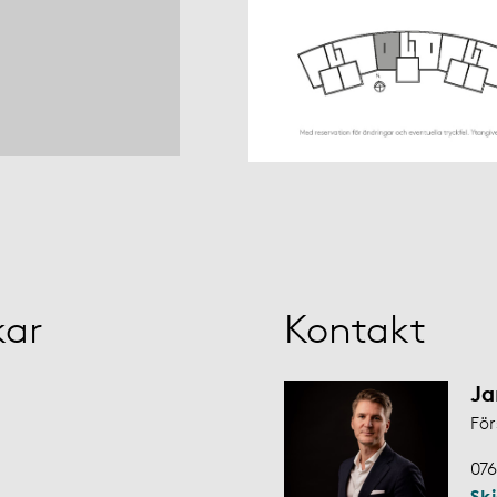
kar
Kontakt
Ja
För
076
Sk