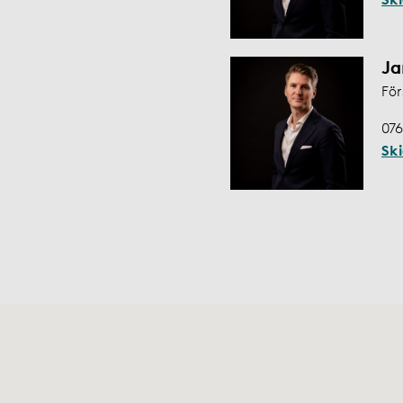
Ja
För
076
Sk