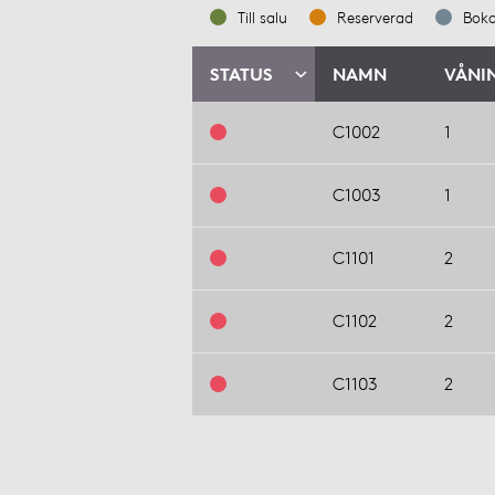
Till salu
Reserverad
Bok
STATUS
NAMN
VÅNI
C1002
1
C1003
1
C1101
2
C1102
2
C1103
2