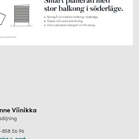
nne Viinikka
säljning
-858 56 96
icka e-post