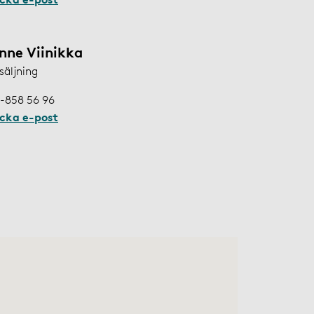
nne Viinikka
säljning
-858 56 96
icka e-post