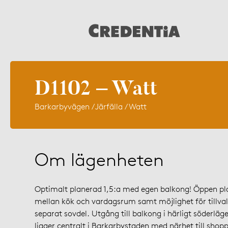
D1102 – Watt
Barkarbyvägen / Järfälla / Watt
Om lägenheten
Optimalt planerad 1,5:a med egen balkong! Öppen pl
mellan kök och vardagsrum samt möjlighet för tillva
separat sovdel. Utgång till balkong i härligt söderlä
ligger centralt i Barkarbystaden med närhet till shopp