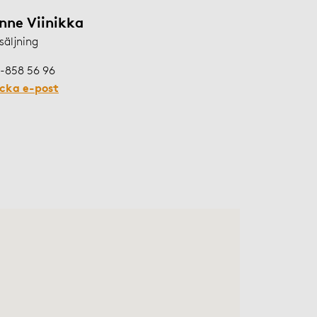
nne Viinikka
säljning
-858 56 96
icka e-post