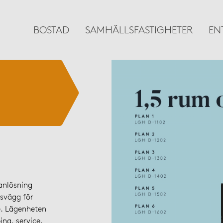
BOSTAD
SAMHÄLLSFASTIGHETER
EN
anlösning
lsvägg för
ge. Lägenheten
ing, service,