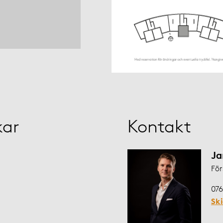
kar
Kontakt
Ja
För
076
Sk