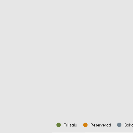
Till salu
Reserverad
Bok