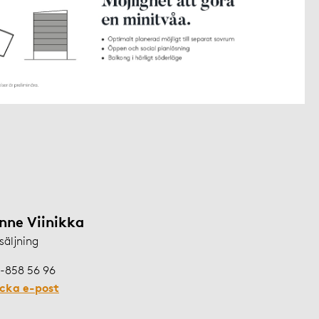
nne Viinikka
säljning
-858 56 96
icka e-post