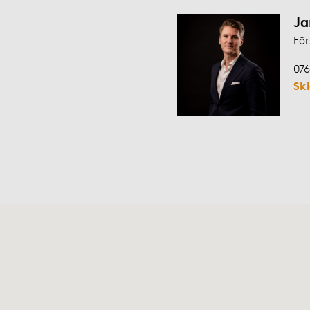
Ja
För
076
Sk