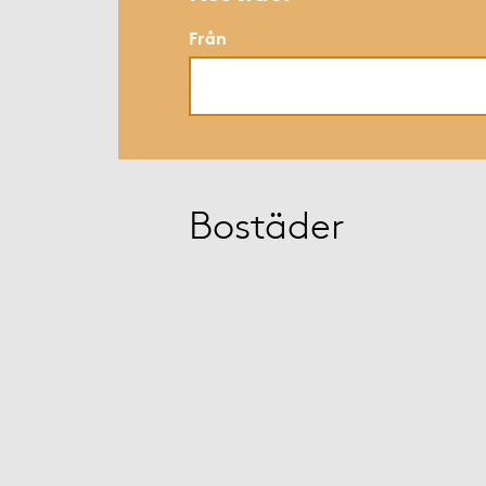
Från
Bostäder