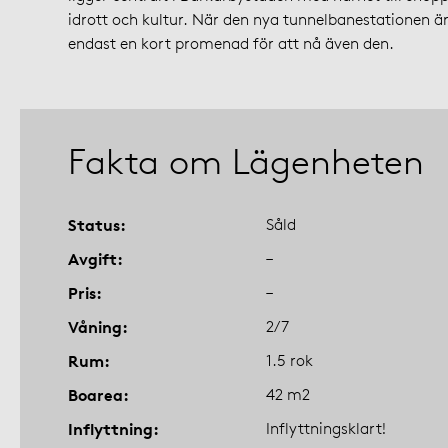
idrott och kultur. När den nya tunnelbanestationen är 
endast en kort promenad för att nå även den.
Fakta om Lägenheten
Status
Såld
Avgift
–
Pris
–
Våning
2/7
Rum
1.5 rok
Boarea
42 m2
Inflyttning
Inflyttningsklart!