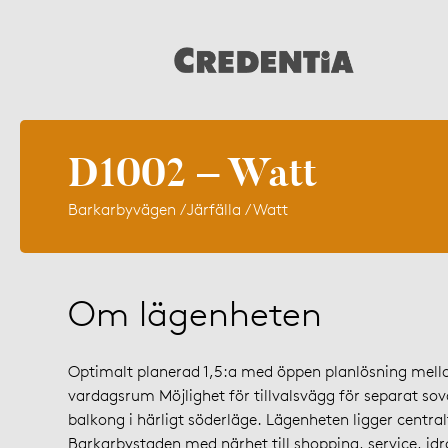
D1002 – Watt
Barkarbyvägen / Järfälla / Watt
Om lägenheten
Optimalt planerad 1,5:a med öppen planlösning mell
vardagsrum Möjlighet för tillvalsvägg för separat sovd
balkong i härligt söderläge. Lägenheten ligger centralt
Barkarbystaden med närhet till shopping, service, idro