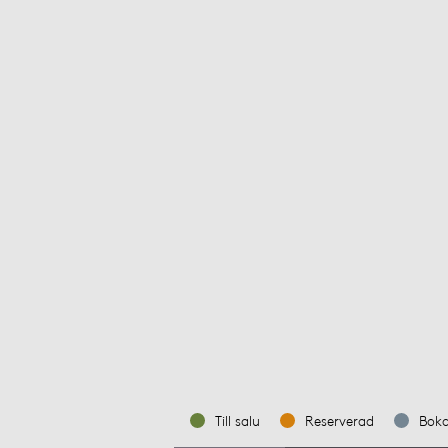
Till salu
Reserverad
Bok