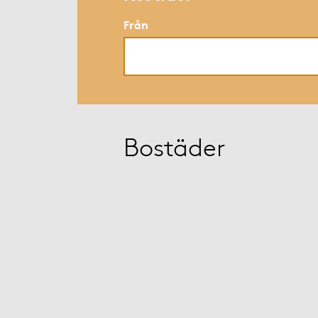
Från
Bostäder