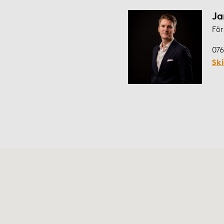
Ja
För
076
Sk