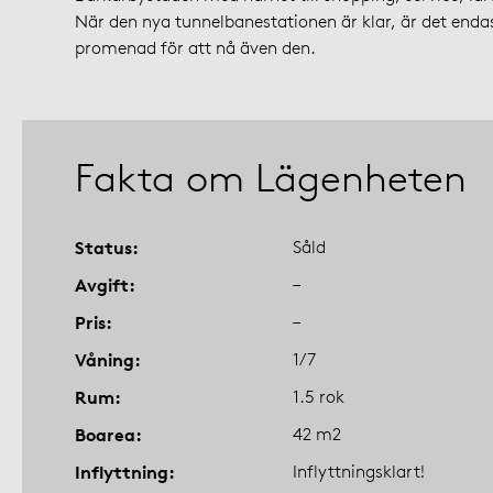
När den nya tunnelbanestationen är klar, är det enda
promenad för att nå även den.
Fakta om Lägenheten
Status
Såld
Avgift
–
Pris
–
Våning
1/7
Rum
1.5 rok
Boarea
42 m2
Inflyttning
Inflyttningsklart!