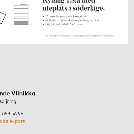
nne Viinikka
säljning
-858 56 96
icka e-post