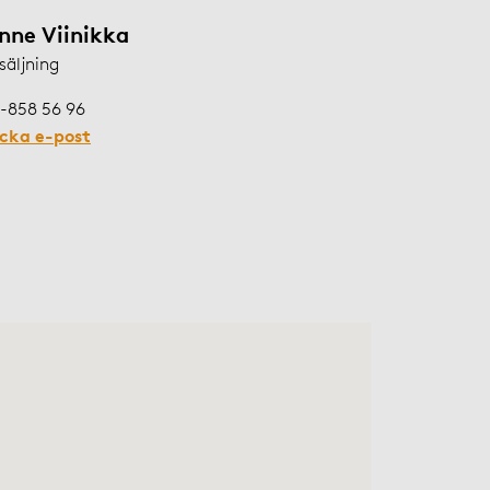
nne Viinikka
säljning
-858 56 96
icka e-post