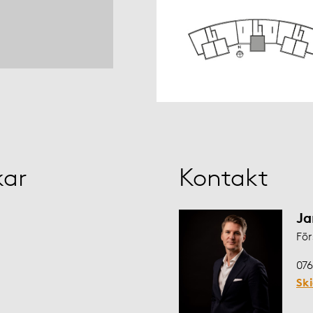
kar
Kontakt
Ja
För
076
Sk