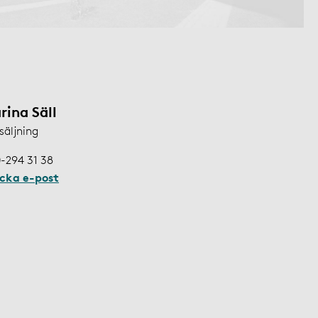
rina Säll
säljning
-294 31 38
icka e-post