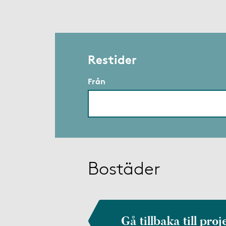
Restider
Från
Bostäder
Gå tillbaka till proj