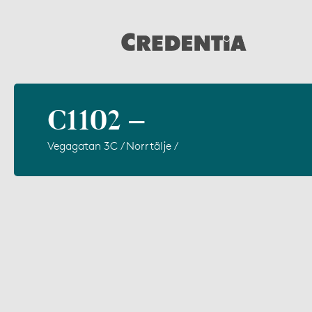
C1102 –
Vegagatan 3C / Norrtälje /