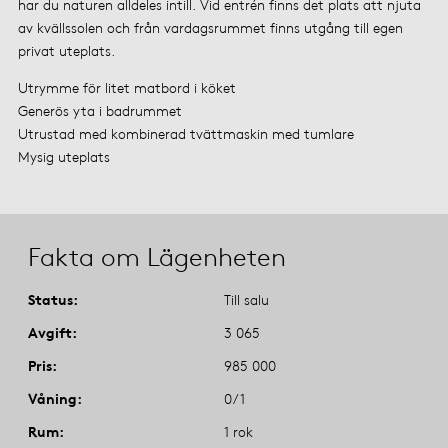
har du naturen alldeles intill. Vid entrén finns det plats att njuta
av kvällssolen och från vardagsrummet finns utgång till egen
privat uteplats.
Utrymme för litet matbord i köket
Generös yta i badrummet
Utrustad med kombinerad tvättmaskin med tumlare
Mysig uteplats
Fakta om Lägenheten
Status
Till salu
Avgift
3 065
Pris
985 000
Våning
0/1
Rum
1 rok