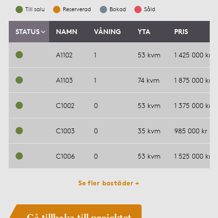
Till salu
Reserverad
Bokad
Såld
STATUS
NAMN
VÅNING
YTA
PRIS
A1102
1
53 kvm
1 425 000 kr
A1103
1
74 kvm
1 875 000 kr
C1002
0
53 kvm
1 375 000 kr
C1003
0
35 kvm
985 000 kr
C1006
0
53 kvm
1 525 000 kr
Se fler bostäder +
Gå tillbaka till projektet