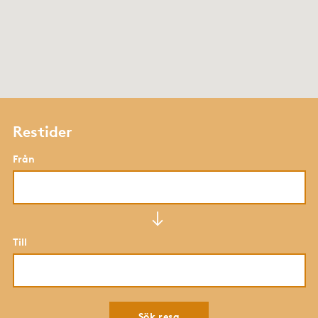
Restider
Från
Till
Sök resa