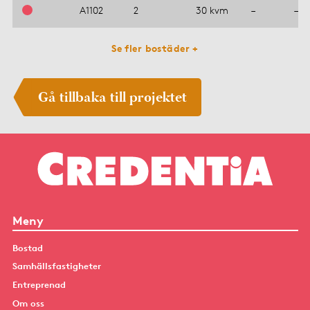
A1102
2
30 kvm
–
–
Se fler bostäder +
Gå tillbaka till projektet
Meny
Bostad
Samhällsfastigheter
Entreprenad
Om oss