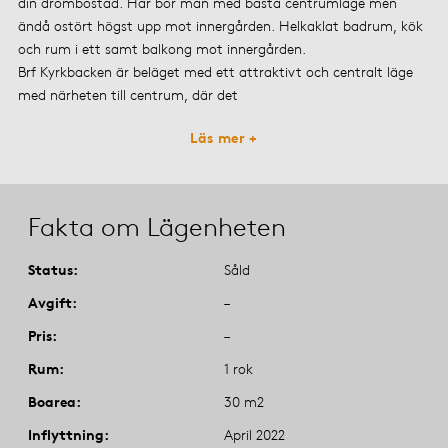
din drömbostad. Här bor man med bästa centrumläge men
ändå ostört högst upp mot innergården. Helkaklat badrum, kök
och rum i ett samt balkong mot innergården.
Brf Kyrkbacken är beläget med ett attraktivt och centralt läge
med närheten till centrum, där det
Läs mer +
Fakta om Lägenheten
Status
Såld
Avgift
–
Pris
–
Rum
1 rok
Boarea
30 m2
Inflyttning
April 2022