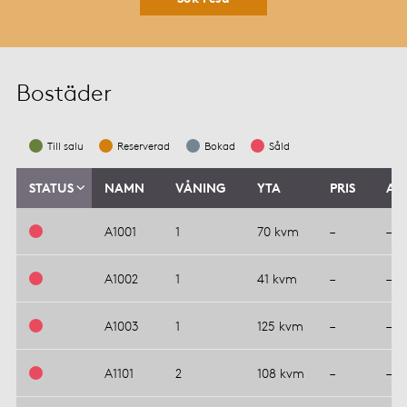
Bostäder
Till salu
Reserverad
Bokad
Såld
STATUS
NAMN
VÅNING
YTA
PRIS
AV
A1001
1
70 kvm
–
–
A1002
1
41 kvm
–
–
A1003
1
125 kvm
–
–
A1101
2
108 kvm
–
–