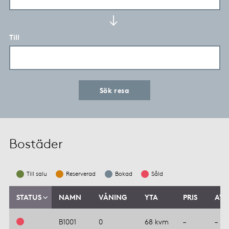
Till
Sök resa
Bostäder
Till salu
Reserverad
Bokad
Såld
STATUS
NAMN
VÅNING
YTA
PRIS
AVG
B1001
0
68 kvm
–
–