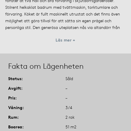
fönster åt två håll och bra förvaring i skjutdörrsgarderober.
Stilrent helkaklat badrum med tvättmaskin, torktumlare och
förvaring. Köket är fullt maskinellt utrustat och det finns även
möjlighet att göra tillval för att sätta sin egen prägel och
personliga stil. Den generösa uteplatsen nås via altandörr från
Läs mer +
Fakta om Lägenheten
Status
Såld
Avgift
–
Pris
–
Våning
3/4
Rum
2 rok
Boarea
51 m2