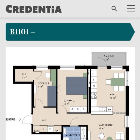
B1101 –