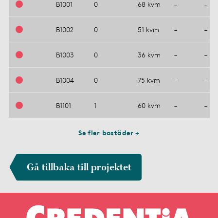
B1001
0
68 kvm
–
–
B1002
0
51 kvm
–
–
B1003
0
36 kvm
–
–
B1004
0
75 kvm
–
–
B1101
1
60 kvm
–
–
Se fler bostäder +
Gå tillbaka till projektet