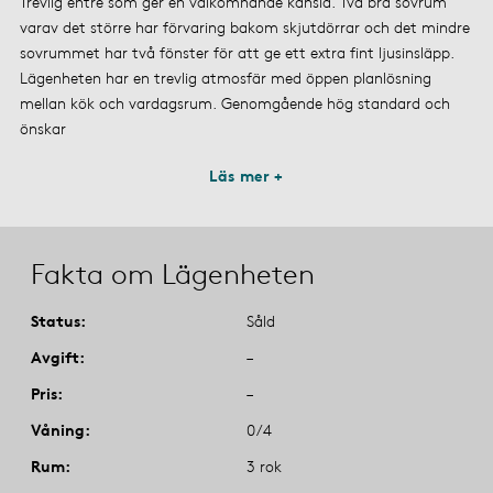
Trevlig entré som ger en välkomnande känsla. Två bra sovrum
varav det större har förvaring bakom skjutdörrar och det mindre
sovrummet har två fönster för att ge ett extra fint ljusinsläpp.
Lägenheten har en trevlig atmosfär med öppen planlösning
mellan kök och vardagsrum. Genomgående hög standard och
önskar
Läs mer +
Fakta om Lägenheten
Status
Såld
Avgift
–
Pris
–
Våning
0/4
Rum
3 rok