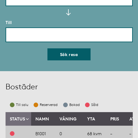
Till
Sök resa
Bostäder
Till salu
Reserverad
Bokad
Såld
STATUS
NAMN
VÅNING
YTA
PRIS
AVG
B1001
0
68 kvm
–
–