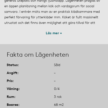
generös uteplats och härligt ljusinsläpp. Lägenheten präglas av
en öppen planlösning mellan kök och vardagsrum för social
samvaro. I entrén möts man av en praktisk klädkammare med
perfekt förvaring för ytterkläder mm. Köket är fullt maskinellt
utrustat och det finns även möjlighet att göra tillval för att
Läs mer +
Fakta om Lägenheten
Status
Såld
Avgift
–
Pris
–
Våning
0/4
Rum
3 rok
Boarea
68 m2