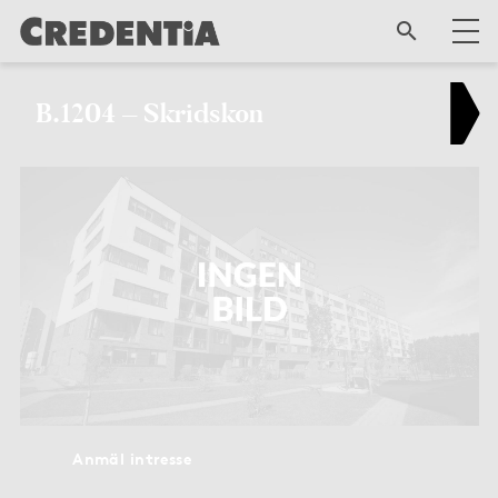
B.1204 – Skridskon
Anmäl intresse