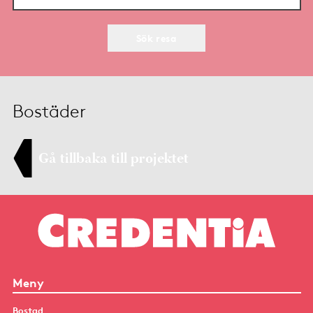
Sök resa
Bostäder
Gå tillbaka till projektet
Meny
Bostad