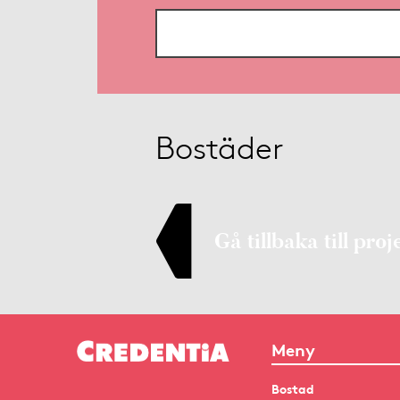
Bostäder
Gå tillbaka till proj
Meny
Bostad