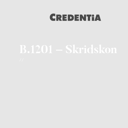
B.1201 – Skridskon
/ /