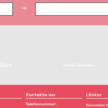
ektet
Anmäl intresse
Kontakta oss
Länkar
Telefonnummer:
Felanmälan f