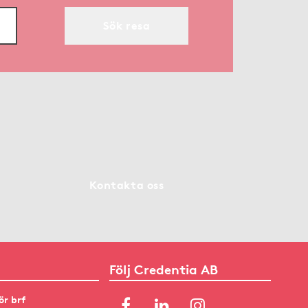
Sök resa
Kontakta oss
Följ Credentia AB
ör brf