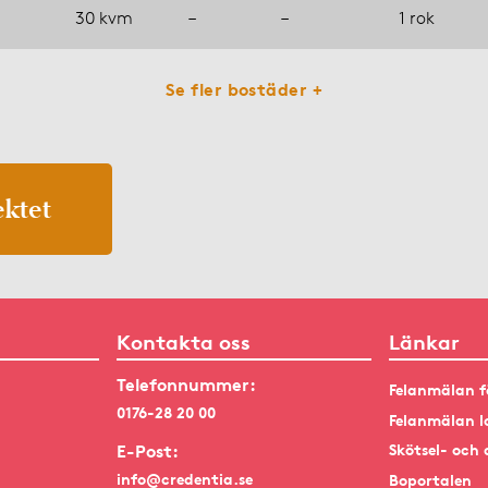
30 kvm
–
–
1 rok
Se fler bostäder +
ektet
Kontakta oss
Länkar
Telefonnummer:
Felanmälan f
0176-28 20 00
Felanmälan l
E-Post:
Skötsel- och 
info@credentia.se
Boportalen