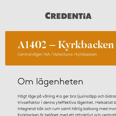
A1402 – Kyrkbacken
Centralvägen 14A / Vallentuna / Kyrkbacken
Om lägenheten
Högt läge på våning 4:a ger bra ljusinsläpp och bidrar 
trivselfaktor i denna yteffektiva lägenhet. Helkaklat
integrerat kök och rum samt härlig balkong med mor
Kyrkbacken är beläget med ett attraktivt och central