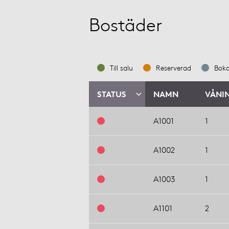
Bostäder
Till salu
Reserverad
Bok
STATUS
NAMN
VÅNI
A1001
1
A1002
1
A1003
1
A1101
2