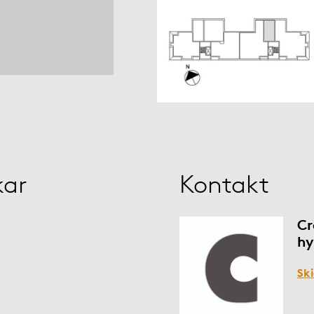
kar
Kontakt
Cr
hy
Sk