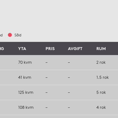
ad
Såld
NG
YTA
PRIS
AVGIFT
RUM
70 kvm
–
–
2 rok
41 kvm
–
–
1.5 rok
125 kvm
–
–
5 rok
108 kvm
–
–
4 rok