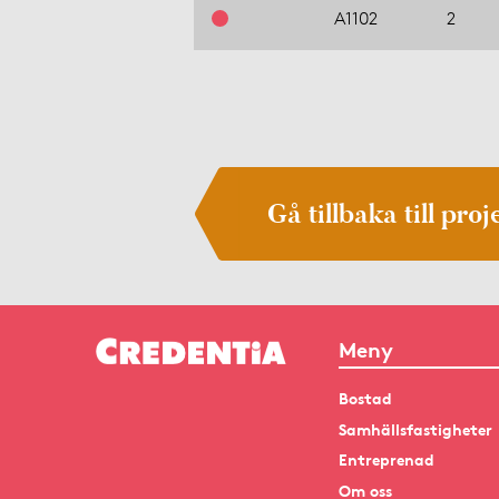
A1102
2
Gå tillbaka till proj
Meny
Bostad
Samhällsfastigheter
Entreprenad
Om oss