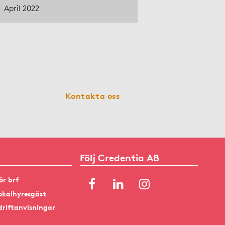
April 2022
Kontakta oss
Följ Credentia AB
ör brf
okalhyresgäst
driftanvisningar