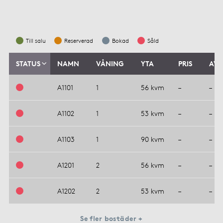
Till salu
Reserverad
Bokad
Såld
STATUS
NAMN
VÅNING
YTA
PRIS
AVG
A1101
1
56 kvm
–
–
A1102
1
53 kvm
–
–
A1103
1
90 kvm
–
–
A1201
2
56 kvm
–
–
A1202
2
53 kvm
–
–
Se fler bostäder +