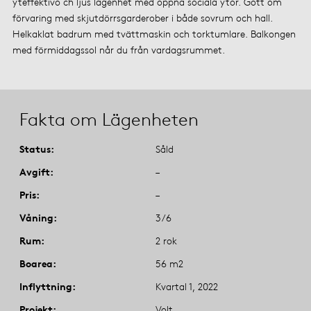
yteffektivo ch ljus lägenhet med öppna sociala ytor. Gott om
förvaring med skjutdörrsgarderober i både sovrum och hall.
Helkaklat badrum med tvättmaskin och torktumlare. Balkongen
med förmiddagssol når du från vardagsrummet.
Fakta om Lägenheten
Status
Såld
Avgift
–
Pris
–
Våning
3/6
Rum
2 rok
Boarea
56 m2
Inflyttning
Kvartal 1, 2022
Projekt
Volt