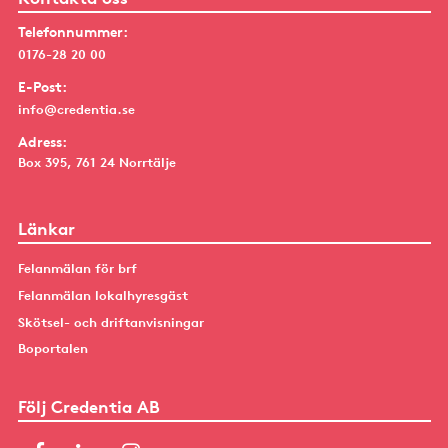
Telefonnummer:
0176-28 20 00
E-Post:
info@credentia.se
Adress:
Box 395, 761 24 Norrtälje
Länkar
Felanmälan för brf
Felanmälan lokalhyresgäst
Skötsel- och driftanvisningar
Boportalen
Följ Credentia AB