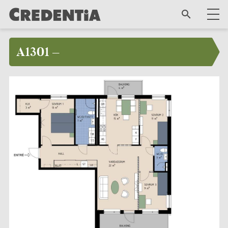
A1301 –