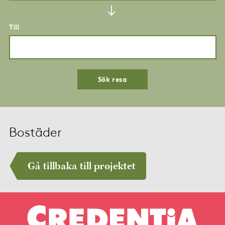
Till
Sök resa
Bostäder
Gå tillbaka till projektet