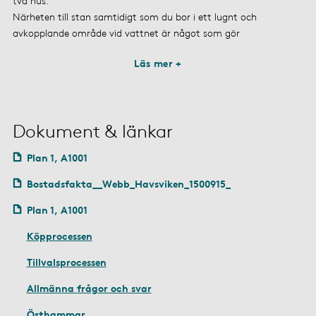
två hus.
Närheten till stan samtidigt som du bor i ett lugnt och
avkopplande område vid vattnet är något som gör
Läs mer +
Dokument & länkar
Plan 1, A1001
Bostadsfakta__Webb_Havsviken_1500915_
Plan 1, A1001
Köpprocessen
Tillvalsprocessen
Allmänna frågor och svar
Östhammar