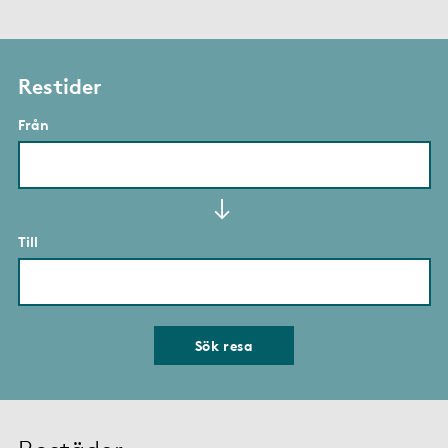
Restider
Från
Till
Sök resa