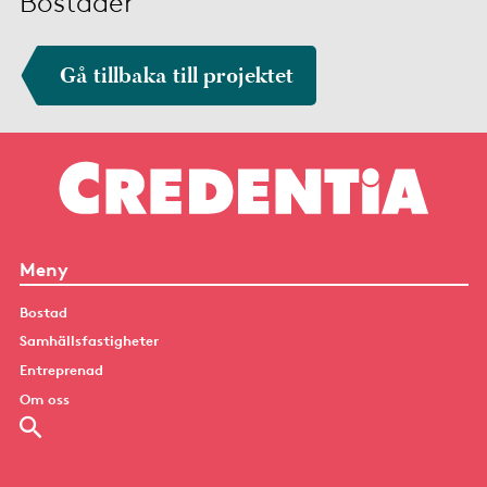
Bostäder
Gå tillbaka till projektet
Meny
Bostad
Samhällsfastigheter
Entreprenad
Om oss