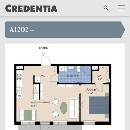
A1202 –