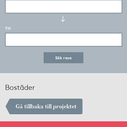
Till
Sök resa
Bostäder
Gå tillbaka till projektet