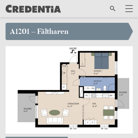
A1201 – Fältharen