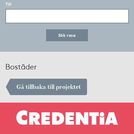
Till
Sök resa
Bostäder
Gå tillbaka till projektet