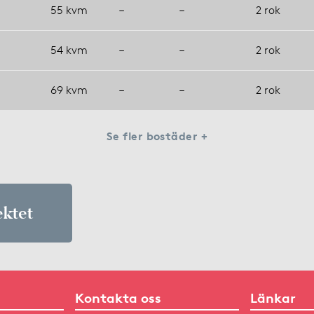
55 kvm
–
–
2 rok
54 kvm
–
–
2 rok
69 kvm
–
–
2 rok
Se fler bostäder +
ektet
Kontakta oss
Länkar