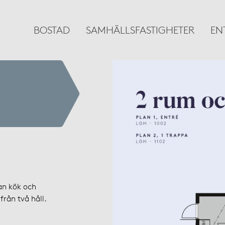
BOSTAD
SAMHÄLLSFASTIGHETER
EN
an kök och
rån två håll.