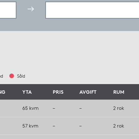
ad
Såld
NG
YTA
PRIS
AVGIFT
RUM
65 kvm
–
–
2 rok
57 kvm
–
–
2 rok