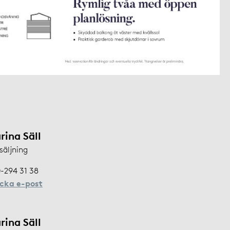
rina Säll
säljning
-294 31 38
icka e-post
rina Säll