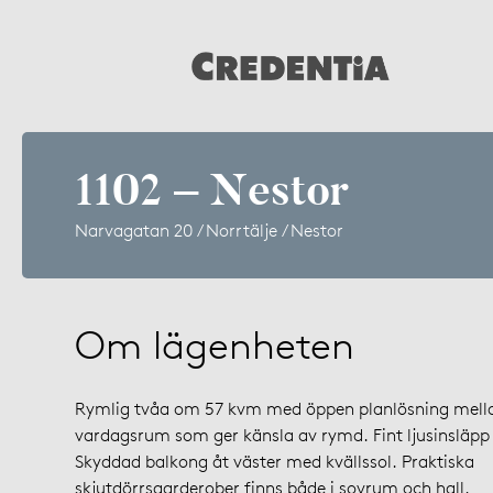
1102 – Nestor
Narvagatan 20 / Norrtälje / Nestor
Om lägenheten
Rymlig tvåa om 57 kvm med öppen planlösning mell
vardagsrum som ger känsla av rymd. Fint ljusinsläpp f
Skyddad balkong åt väster med kvällssol. Praktiska
skjutdörrsgarderober finns både i sovrum och hall.