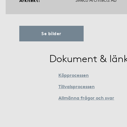
Arkitekt
Sweco Architects AB
Se bilder
Dokument & län
Köpprocessen
Tillvalsprocessen
Allmänna frågor och svar