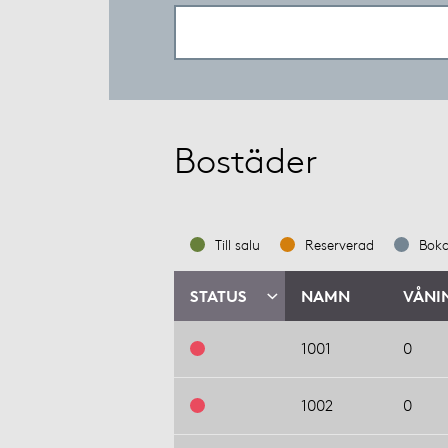
Bostäder
Till salu
Reserverad
Bok
STATUS
NAMN
VÅNI
1001
0
1002
0