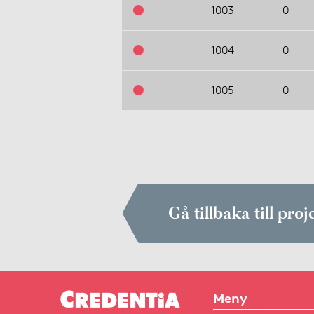
1003
0
1004
0
1005
0
Gå tillbaka till proj
Meny