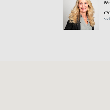
För
070
Sk