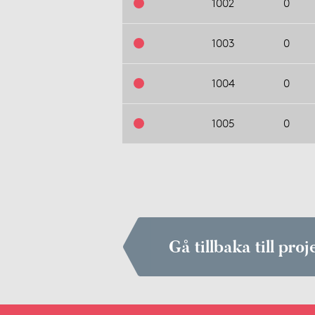
1002
0
1003
0
1004
0
1005
0
Gå tillbaka till proj