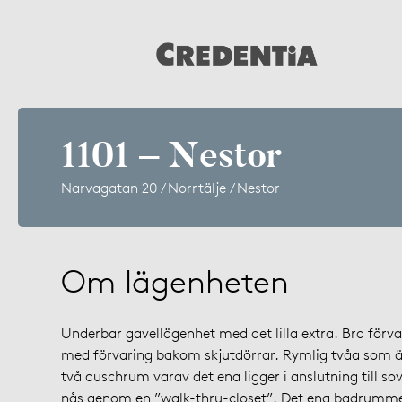
1101 – Nestor
Narvagatan 20 / Norrtälje / Nestor
Om lägenheten
Underbar gavellägenhet med det lilla extra. Bra förvar
med förvaring bakom skjutdörrar. Rymlig tvåa som 
två duschrum varav det ena ligger i anslutning till 
nås genom en ”walk-thru-closet”. Det ena badrumme