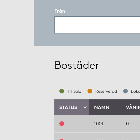
Från
Bostäder
Till salu
Reserverad
Bok
STATUS
NAMN
VÅNI
1001
0