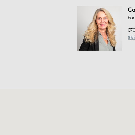
Ca
För
070
Sk