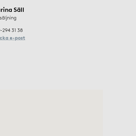
rina Säll
säljning
-294 31 38
icka e-post