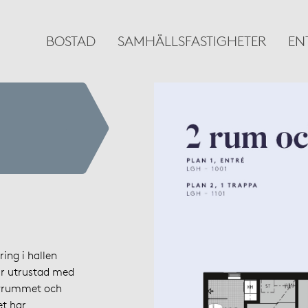
BOSTAD
SAMHÄLLSFASTIGHETER
EN
ing i hallen
är utrustad med
sovrummet och
t har