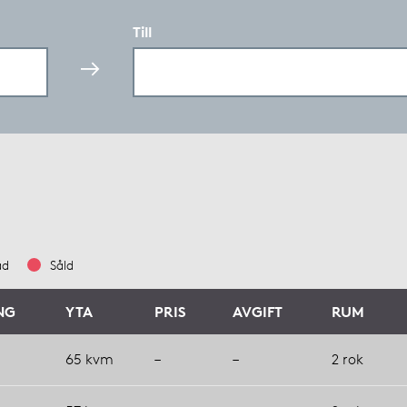
Till
ad
Såld
NG
YTA
PRIS
AVGIFT
RUM
65 kvm
–
–
2 rok