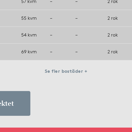
57 kvm
–
–
2 rok
55 kvm
–
–
2 rok
54 kvm
–
–
2 rok
69 kvm
–
–
2 rok
Se fler bostäder +
ektet