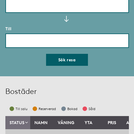
Till
Sök resa
Bostäder
Till salu
Reserverad
Bokad
Såld
STATUS
NAMN
VÅNING
YTA
PRIS
AVG