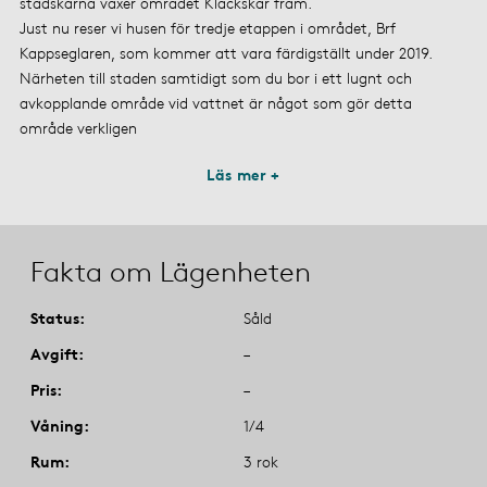
stadskärna växer området Klackskär fram.
Just nu reser vi husen för tredje etappen i området, Brf
Kappseglaren, som kommer att vara färdigställt under 2019.
Närheten till staden samtidigt som du bor i ett lugnt och
avkopplande område vid vattnet är något som gör detta
område verkligen
Läs mer +
Fakta om Lägenheten
Status
Såld
Avgift
–
Pris
–
Våning
1/4
Rum
3 rok