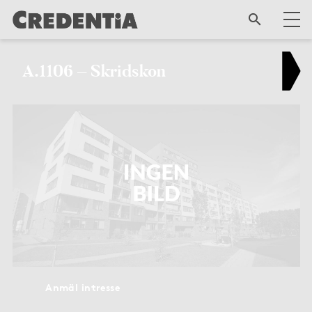
A.1106 – Skridskon
Anmäl intresse