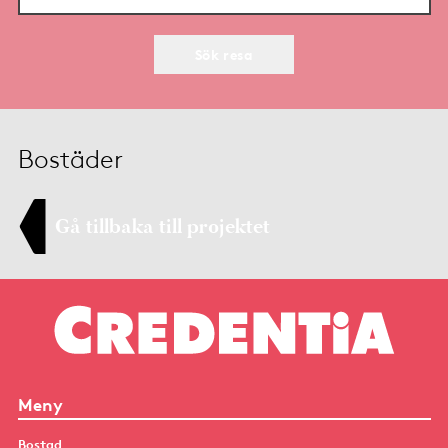
Sök resa
Bostäder
Gå tillbaka till projektet
Meny
Bostad