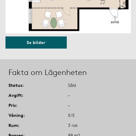
Se bilder
Fakta om Lägenheten
Status
Såld
Avgift
–
Pris
–
Våning
5/5
Rum
3 rok
Boarea
99 m2