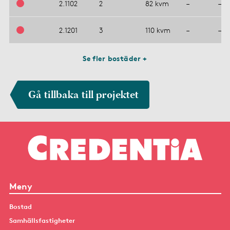
2.1102
2
82 kvm
–
–
2.1201
3
110 kvm
–
–
Se fler bostäder +
Gå tillbaka till projektet
Meny
Bostad
Samhällsfastigheter