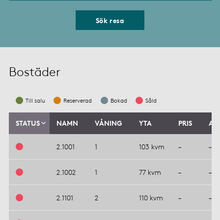
Sök resa
Bostäder
Till salu
Reserverad
Bokad
Såld
STATUS
NAMN
VÅNING
YTA
PRIS
AV
2.1001
1
103 kvm
–
–
2.1002
1
77 kvm
–
–
2.1101
2
110 kvm
–
–