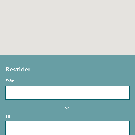
Restider
Från
Till