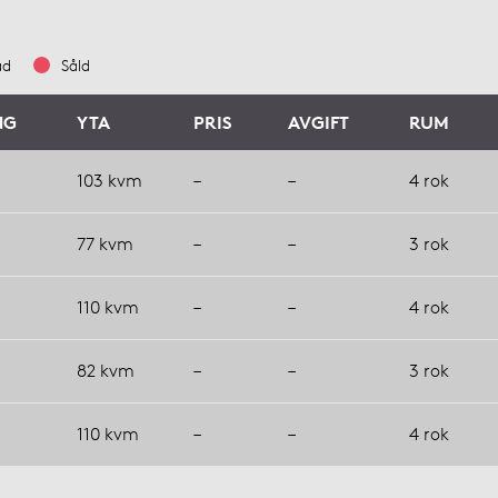
ad
Såld
NG
YTA
PRIS
AVGIFT
RUM
103 kvm
–
–
4 rok
77 kvm
–
–
3 rok
110 kvm
–
–
4 rok
82 kvm
–
–
3 rok
110 kvm
–
–
4 rok