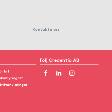
Kontakta oss
Följ Credentia AB
ör brf
okalhyresgäst
driftanvisningar