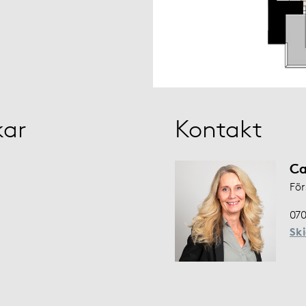
kar
Kontakt
Ca
För
070
Sk