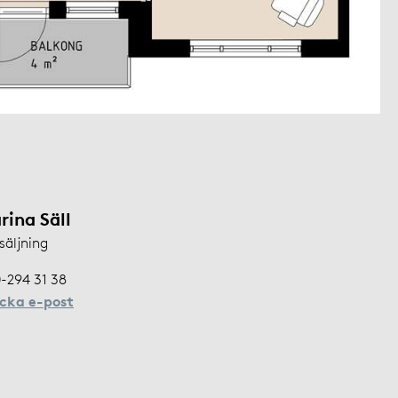
rina Säll
säljning
-294 31 38
icka e-post