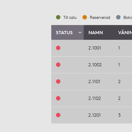
Till salu
Reserverad
Bok
STATUS
NAMN
VÅNI
2.1001
1
2.1002
1
2.1101
2
2.1102
2
2.1201
3