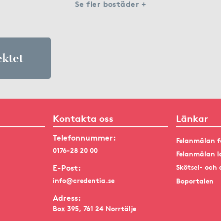
Se fler bostäder +
ektet
Kontakta oss
Länkar
Telefonnummer:
Felanmälan f
0176-28 20 00
Felanmälan l
E-Post:
Skötsel- och 
info@credentia.se
Boportalen
Adress:
Box 395, 761 24 Norrtälje