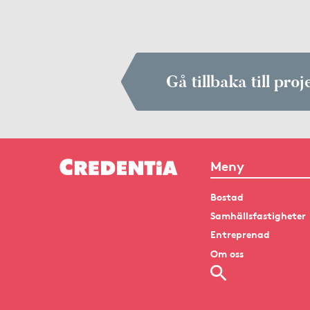
Gå tillbaka till proj
Meny
Bostad
Samhällsfastigheter
Entreprenad
Om oss