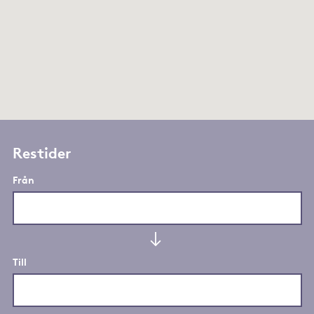
Restider
Från
Till