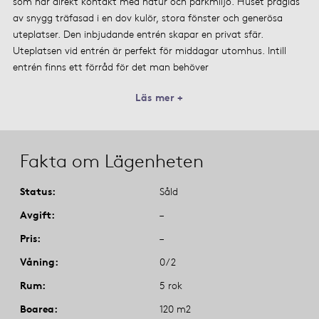
som har direkt kontakt med natur och parkmiljö. Huset präglas
av snygg träfasad i en dov kulör, stora fönster och generösa
uteplatser. Den inbjudande entrén skapar en privat sfär.
Uteplatsen vid entrén är perfekt för middagar utomhus. Intill
entrén finns ett förråd för det man behöver
Läs mer +
Fakta om Lägenheten
Status
Såld
Avgift
–
Pris
–
Våning
0/2
Rum
5 rok
Boarea
120 m2