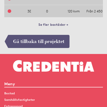
3E
0
120 kvm
Från 2 450 00
Se fler bostäder +
Gå tillbaka till projektet
Meny
Bostad
Samhällsfastigheter
Entreprenad