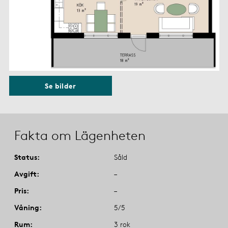
Se bilder
Fakta om Lägenheten
Status
Såld
Avgift
–
Pris
–
Våning
5/5
Rum
3 rok