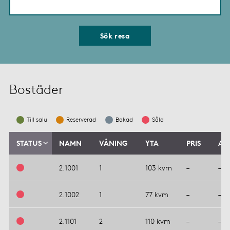
Sök resa
Bostäder
Till salu
Reserverad
Bokad
Såld
STATUS
NAMN
VÅNING
YTA
PRIS
AV
2.1001
1
103 kvm
–
–
2.1002
1
77 kvm
–
–
2.1101
2
110 kvm
–
–