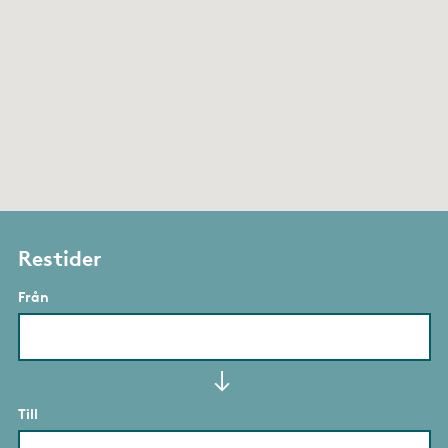
Restider
Från
Till