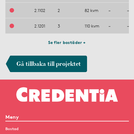
2.1102
2
82 kvm
–
–
2.1201
3
110 kvm
–
–
Se fler bostäder +
Gå tillbaka till projektet
Meny
Bostad