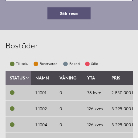
Sök resa
Bostäder
Till salu
Reserverad
Bokad
Såld
STATUS
NAMN
VÅNING
YTA
PRIS
1.1001
0
78 kvm
2 850 000 kr
1.1002
0
126 kvm
3 295 000 kr
1.1004
0
126 kvm
3 295 000 kr