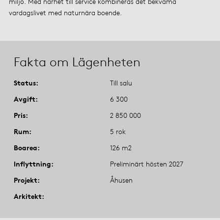
miljö. Med närhet till service kombineras det bekväma
vardagslivet med naturnära boende.
Fakta om Lägenheten
Status
Till salu
Avgift
6 300
Pris
2 850 000
Rum
5 rok
Boarea
126 m2
Inflyttning
Preliminärt hösten 2027
Projekt
Åhusen
Arkitekt