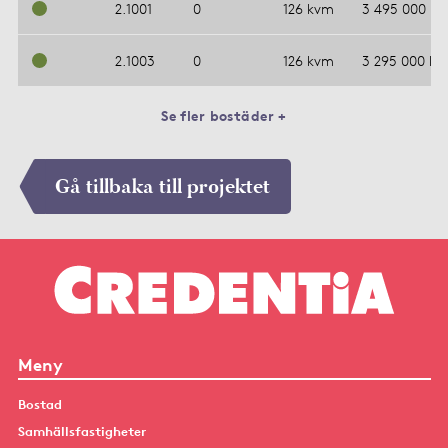
2.1001
0
126 kvm
3 495 000 kr
2.1003
0
126 kvm
3 295 000 kr
Se fler bostäder +
Gå tillbaka till projektet
Meny
Bostad
Samhällsfastigheter