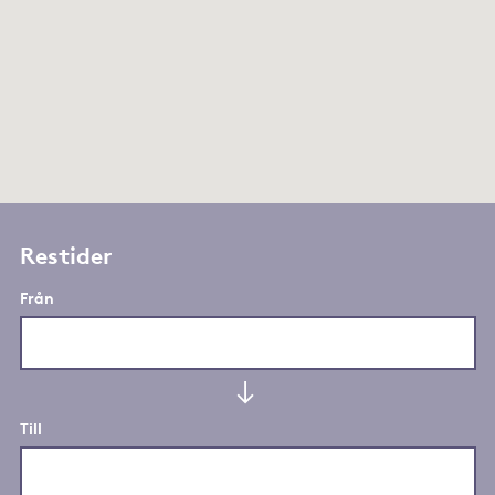
Restider
Från
Till