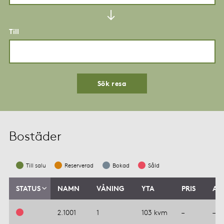
Till
Sök resa
Bostäder
Till salu
Reserverad
Bokad
Såld
STATUS
NAMN
VÅNING
YTA
PRIS
AV
2.1001
1
103 kvm
–
–