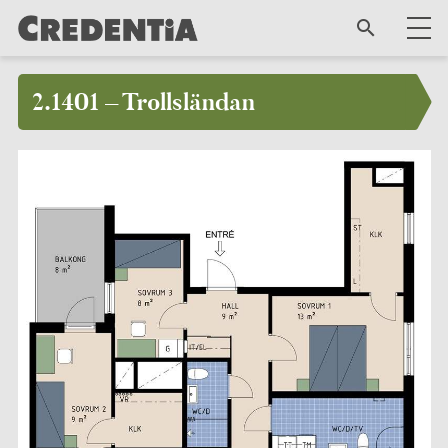
2.1401 – Trollsländan