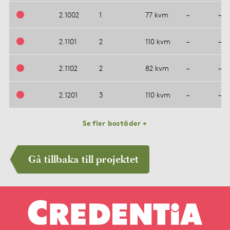
2.1002
1
77 kvm
–
–
2.1101
2
110 kvm
–
–
2.1102
2
82 kvm
–
–
2.1201
3
110 kvm
–
–
Se fler bostäder +
Gå tillbaka till projektet