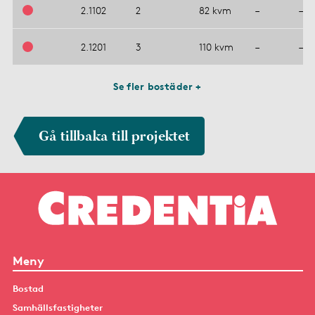
2.1102
2
82 kvm
–
–
2.1201
3
110 kvm
–
–
Se fler bostäder +
Gå tillbaka till projektet
Meny
Bostad
Samhällsfastigheter