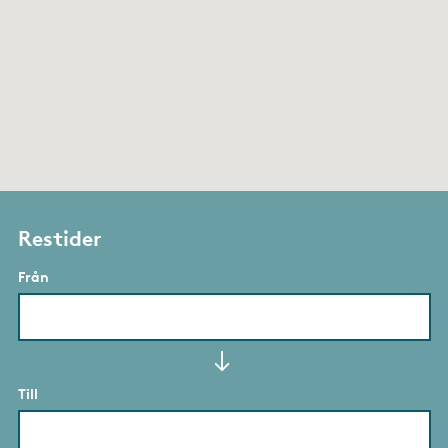
Restider
Från
Till