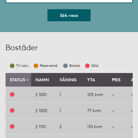
Sök resa
Bostäder
Till salu
Reserverad
Bokad
Såld
STATUS
NAMN
VÅNING
YTA
PRIS
AV
2.1001
1
103 kvm
–
–
2.1002
1
77 kvm
–
–
2.1101
2
110 kvm
–
–