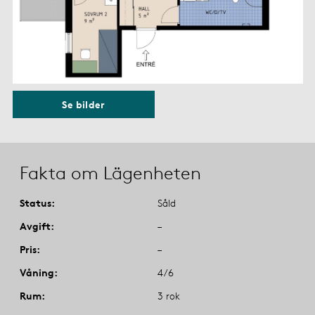
Se bilder
Fakta om Lägenheten
Status
Såld
Avgift
–
Pris
–
Våning
4/6
Rum
3 rok