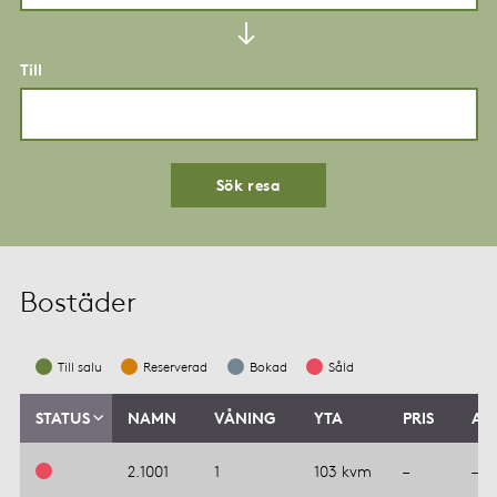
Till
Sök resa
Bostäder
Till salu
Reserverad
Bokad
Såld
STATUS
NAMN
VÅNING
YTA
PRIS
AV
2.1001
1
103 kvm
–
–