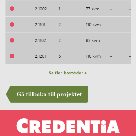
2.1002
1
77 kvm
–
–
2.1101
2
110 kvm
–
–
2.1102
2
82 kvm
–
–
2.1201
3
110 kvm
–
–
Se fler bostäder +
Gå tillbaka till projektet