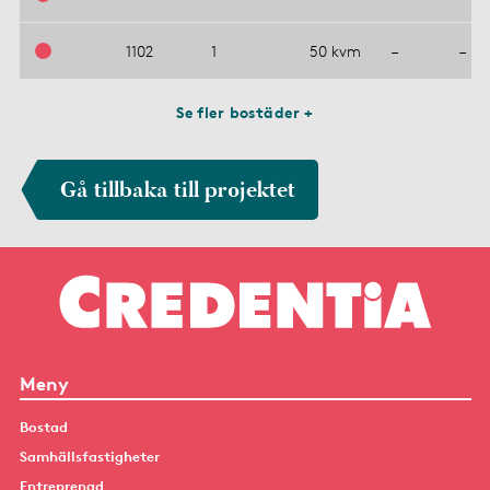
1102
1
50 kvm
–
–
Se fler bostäder +
Gå tillbaka till projektet
Meny
Bostad
Samhällsfastigheter
Entreprenad