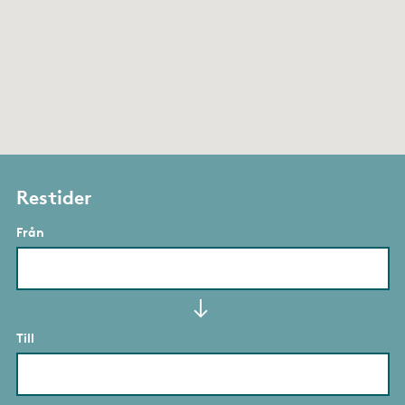
Restider
Från
Till