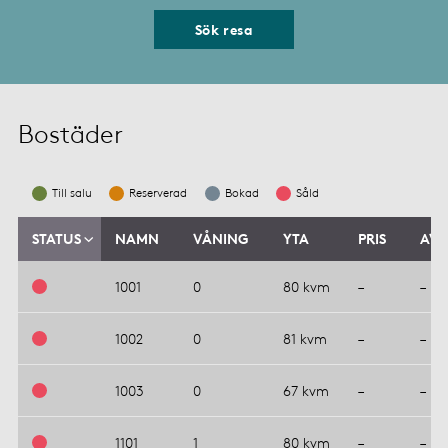
Sök resa
Bostäder
Till salu
Reserverad
Bokad
Såld
STATUS
NAMN
VÅNING
YTA
PRIS
AVG
1001
0
80 kvm
–
–
1002
0
81 kvm
–
–
1003
0
67 kvm
–
–
1101
1
80 kvm
–
–