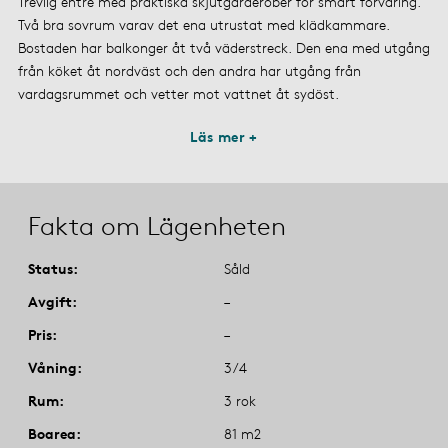
Trevlig entré med praktiska skjutgarderober för smart förvaring.
Två bra sovrum varav det ena utrustat med klädkammare.
Bostaden har balkonger åt två väderstreck. Den ena med utgång
från köket åt nordväst och den andra har utgång från
vardagsrummet och vetter mot vattnet åt sydöst.
Läs mer +
Fakta om Lägenheten
Status
Såld
Avgift
–
Pris
–
Våning
3/4
Rum
3 rok
Boarea
81 m2