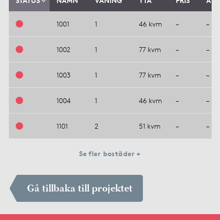
STATUS
NAMN
VÅNING
YTA
PRIS
AVG
1001
1
46 kvm
–
–
1002
1
77 kvm
–
–
1003
1
77 kvm
–
–
1004
1
46 kvm
–
–
1101
2
51 kvm
–
–
Se fler bostäder +
Gå tillbaka till projektet