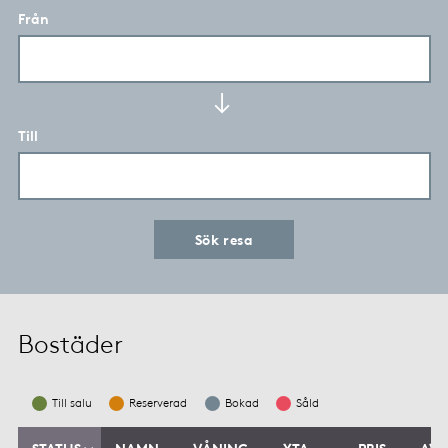
Från
Till
Sök resa
Bostäder
Till salu
Reserverad
Bokad
Såld