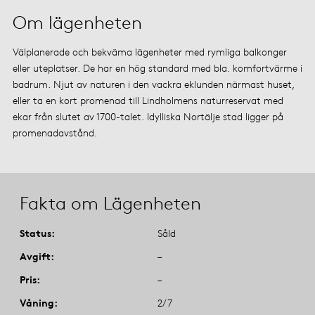
Om lägenheten
Välplanerade och bekväma lägenheter med rymliga balkonger
eller uteplatser. De har en hög standard med bla. komfortvärme i
badrum. Njut av naturen i den vackra eklunden närmast huset,
eller ta en kort promenad till Lindholmens naturreservat med
ekar från slutet av 1700-talet. Idylliska Nortälje stad ligger på
promenadavstånd.
Fakta om Lägenheten
Status
Såld
Avgift
–
Pris
–
Våning
2/7