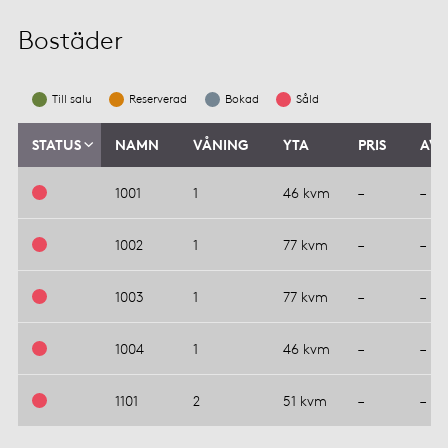
Bostäder
Till salu
Reserverad
Bokad
Såld
STATUS
NAMN
VÅNING
YTA
PRIS
AVG
1001
1
46 kvm
–
–
1002
1
77 kvm
–
–
1003
1
77 kvm
–
–
1004
1
46 kvm
–
–
1101
2
51 kvm
–
–