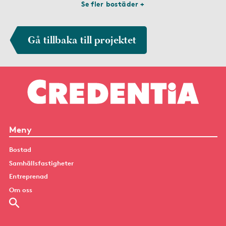
Se fler bostäder +
Gå tillbaka till projektet
Meny
Bostad
Samhällsfastigheter
Entreprenad
Om oss