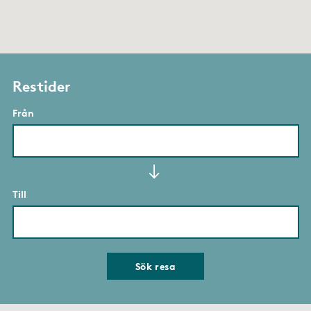
Restider
Från
Till
Sök resa